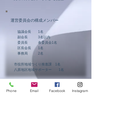
運営委員会の構成メンバー
協議会長 1名
副会長 3名以内
委員長 各委員会1名
区長会長 1名
​ 事務局 2名
市役所地域つくり推進課 1名
​ 八原地区地域サポーター 1名
​運営委員会は次の各号にあげる事項を所掌す
る
Phone
Email
Facebook
Instagram
1） 本会事業の実施の総括に関する事
2） 次条に規定する委員会間の連絡調整に
関する事
3） 歳出予算の科目間の流用及び予備費の
充用に関する事