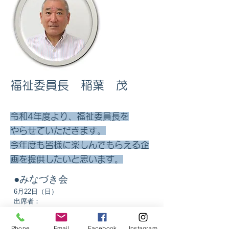
福祉委員長 稲葉 茂
令和4年度より、福祉委員長を
やらせていただきます。
​今年度も皆様に楽しんでもらえる企
画を提供したいと思います。
​●
みなづき会
6月22日（日）
出席者：
民生委員・区長
市役所・各関係機関
Phone
Email
Facebook
Instagram