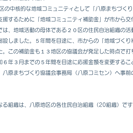
区の中核的な地域コミュニティとして「八原まちづくり
支援するために「地域コミュニティ補助金」が市から交
は、地域活動の母体である２０区の住民自治組織の活
創設しました。５年間を目途に、市からの「地域づくり
た。この補助金も１３地区の協議会が発足した時点で打
和６年３月までの５年間を目途に応援金額を変更するこ
、八原まちづくり協議会事務局（八原コミセン）へ事前
組織は、八原地区の各住民自治組織（20組織）です