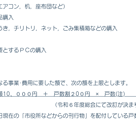
エアコン，机，座布団など）
品購入
うき，チリトリ，ネット，ごみ集積箱などの購入
要とするＰＣの購入
る事業･費用に要した額で、次の額を上限とします。
10、０００円 ＋ 戸数割２0０円 × 戸数(注
度総会にて改訂が決まりまし
現在の「市役所などからの刊行物」を配付している戸