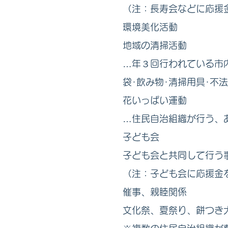
（注：長寿会などに応援
環境美化活動
地域の清掃活動
…年３回行われている市
袋･飲み物･清掃用具･不
花いっぱい運動
…住民自治組織が行う、
子ども会
子ども会と共同して行う
（注：子ども会に応援金
催事、親睦関係
文化祭、夏祭り、餅つき