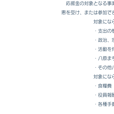
応援金の対象となる事業
恵を受け、または参加で
対象にならな
・支出の根拠が不
・政治、宗教及び
・活動を伴わない特
・八原まちづくり協
・その他八原まち
対象にならな
・食糧費（会議時の
・役員報酬 ・光
・各種手数料 ・委