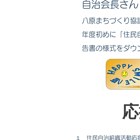
自治会長さん
八原まちづくり協
年度初めに「住民
告書の様式をダウ
応
１ 住民自治組織活動