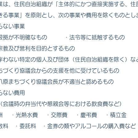
は、住民自治組織が「主体的にかつ直接実施する、住
きる事業」を原則とし、次の事業や費用を除くものとし
い事業
明確なもの ・法令等に抵触するもの
営利を目的とするもの
定の個人及び団体（住民自治組織を除く）など
議会からの支援を他に受けているもの
づくり協議会長が不適当と認めるもの
い費用
弁当代や懇親会等における飲食費など）
熱水費 ・交際費 ・慶弔費 ・積立金
託料 ・金券の類やアルコールの購入費など