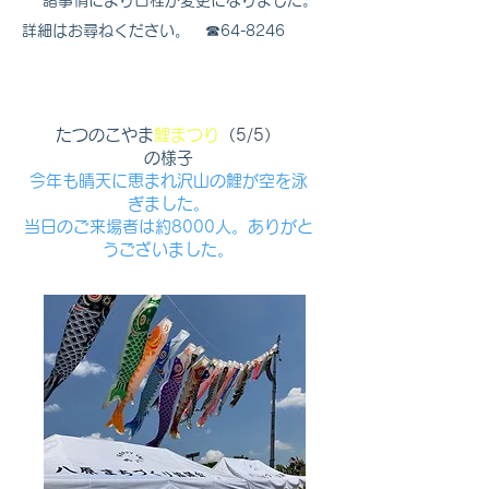
諸事情により日程が変更になりました。
​詳細はお尋ねください。 ☎64-8246
たつのこやま
鯉まつり
（5/5）
の様子
今年も晴天に恵まれ沢山の鯉が空を泳
ぎました。
​当日のご来場者は約8000人。ありがと
うございました。