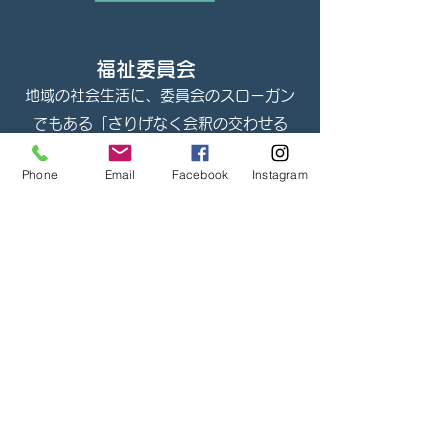
​​福祉委員会
​地域の社会生活に、委員会のスローガン
でもある「さりげなく会釈の交わせる
町」「一人も見逃さない町に」を念頭に
Phone
Email
Facebook
Instagram
置き、多数の方が行事に参加できるよう
に活動しています。
もっと見る
​​こども委員会
「こどもの頃にあんな事があったな～」
と心の片隅に残るような活動を通して、
元気なこども達​から、大人が元気をもら
えたらいいなぁと活動しています。